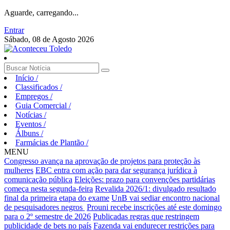
Aguarde, carregando...
Entrar
Sábado, 08 de Agosto 2026
Início
/
Classificados
/
Empregos
/
Guia Comercial
/
Notícias
/
Eventos
/
Álbuns
/
Farmácias de Plantão
/
MENU
Congresso avança na aprovação de projetos para proteção às
mulheres
EBC entra com ação para dar segurança jurídica à
comunicação pública
Eleições: prazo para convenções partidárias
começa nesta segunda-feira
Revalida 2026/1: divulgado resultado
final da primeira etapa do exame
UnB vai sediar encontro nacional
de pesquisadores negros
Prouni recebe inscrições até este domingo
para o 2º semestre de 2026
Publicadas regras que restringem
publicidade de bets no país
Fazenda vai endurecer restrições para