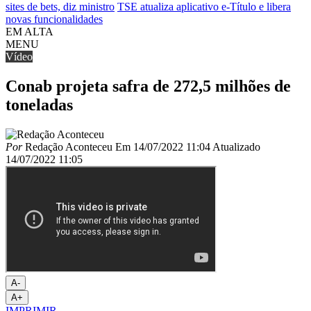
sites de bets, diz ministro
TSE atualiza aplicativo e-Título e libera
novas funcionalidades
EM ALTA
MENU
Vídeo
Conab projeta safra de 272,5 milhões de
toneladas
Por
Redação Aconteceu
Em
14/07/2022 11:04
Atualizado
14/07/2022 11:05
A-
A+
IMPRIMIR