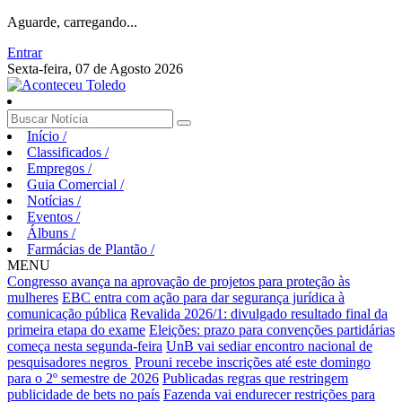
Aguarde, carregando...
Entrar
Sexta-feira, 07 de Agosto 2026
Início
/
Classificados
/
Empregos
/
Guia Comercial
/
Notícias
/
Eventos
/
Álbuns
/
Farmácias de Plantão
/
MENU
Congresso avança na aprovação de projetos para proteção às
mulheres
EBC entra com ação para dar segurança jurídica à
comunicação pública
Revalida 2026/1: divulgado resultado final da
primeira etapa do exame
Eleições: prazo para convenções partidárias
começa nesta segunda-feira
UnB vai sediar encontro nacional de
pesquisadores negros
Prouni recebe inscrições até este domingo
para o 2º semestre de 2026
Publicadas regras que restringem
publicidade de bets no país
Fazenda vai endurecer restrições para