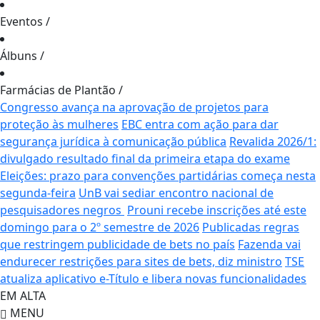
Eventos
/
Álbuns
/
Farmácias de Plantão
/
Congresso avança na aprovação de projetos para
proteção às mulheres
EBC entra com ação para dar
segurança jurídica à comunicação pública
Revalida 2026/1:
divulgado resultado final da primeira etapa do exame
Eleições: prazo para convenções partidárias começa nesta
segunda-feira
UnB vai sediar encontro nacional de
pesquisadores negros
Prouni recebe inscrições até este
domingo para o 2º semestre de 2026
Publicadas regras
que restringem publicidade de bets no país
Fazenda vai
endurecer restrições para sites de bets, diz ministro
TSE
atualiza aplicativo e-Título e libera novas funcionalidades
EM ALTA
MENU