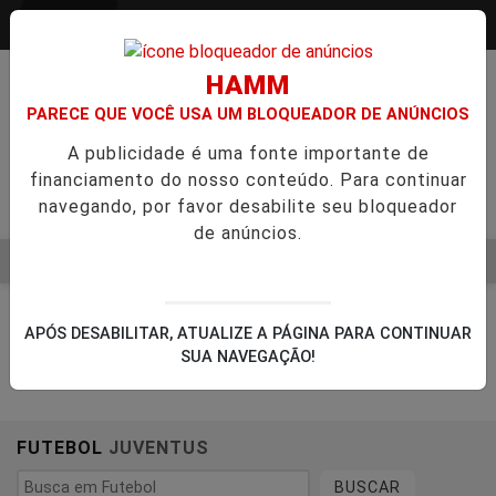
Entrar
HAMM
PARECE QUE VOCÊ USA UM BLOQUEADOR DE ANÚNCIOS
A publicidade é uma fonte importante de
financiamento do nosso conteúdo. Para continuar
navegando, por favor desabilite seu bloqueador
de anúncios.
MENU
 AVANÇA NA APROVAÇÃO DE PROJETOS PARA PROTEÇÃO ÀS
EM ALTA
APÓS DESABILITAR, ATUALIZE A PÁGINA PARA CONTINUAR
SUA NAVEGAÇÃO!
FUTEBOL
JUVENTUS
BUSCAR