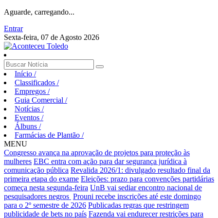
Aguarde, carregando...
Entrar
Sexta-feira, 07 de Agosto 2026
Início
/
Classificados
/
Empregos
/
Guia Comercial
/
Notícias
/
Eventos
/
Álbuns
/
Farmácias de Plantão
/
MENU
Congresso avança na aprovação de projetos para proteção às
mulheres
EBC entra com ação para dar segurança jurídica à
comunicação pública
Revalida 2026/1: divulgado resultado final da
primeira etapa do exame
Eleições: prazo para convenções partidárias
começa nesta segunda-feira
UnB vai sediar encontro nacional de
pesquisadores negros
Prouni recebe inscrições até este domingo
para o 2º semestre de 2026
Publicadas regras que restringem
publicidade de bets no país
Fazenda vai endurecer restrições para