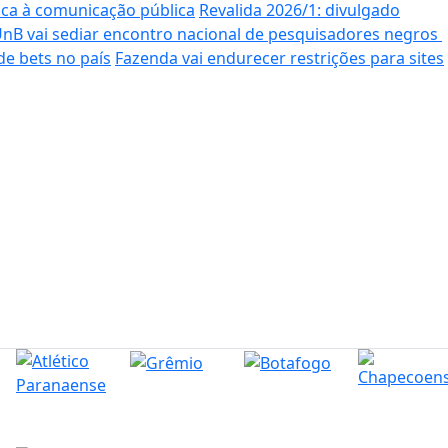
ica à comunicação pública
Revalida 2026/1: divulgado
nB vai sediar encontro nacional de pesquisadores negros
de bets no país
Fazenda vai endurecer restrições para sites