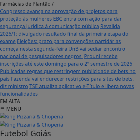
Farmácias de Plantão
/
Congresso avança na aprovação de projetos para
proteção às mulheres
EBC entra com ação para dar
segurança jurídica à comunicação pública
Revalida
2026/1: divulgado resultado final da primeira etapa do
exame
Eleições: prazo para convenções partidárias
começa nesta segunda-feira
UnB vai sediar encontro
nacional de pesquisadores negros
Prouni recebe
inscrições até este domingo para o 2º semestre de 2026
Publicadas regras que restringem publicidade de bets no
país
Fazenda vai endurecer restrições para sites de bets,
diz ministro
TSE atualiza aplicativo e-Título e libera novas
funcionalidades
EM ALTA
MENU
Futebol
Goiás