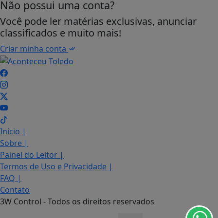
Não possui uma conta?
Você pode ler matérias exclusivas, anunciar
classificados e muito mais!
Criar minha conta
Início
|
Sobre
|
Termos de Uso e Privacidade
Painel do Leitor
|
Termos de Uso e Privacidade
|
Esse site utiliza cookies para melhorar sua
FAQ
|
experiência de navegação. Ao continuar o acesso,
entendemos que você concorda com nossos Termos
Contato
de Uso e Privacidade.
3W Control - Todos os direitos reservados
PARA MAIS INFORMAÇÕES,
ACESSE NOSSOS TERMOS