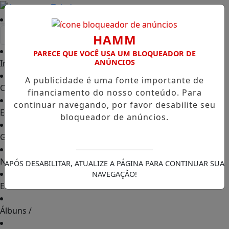
Entrar
HAMM
PARECE QUE VOCÊ USA UM BLOQUEADOR DE
ANÚNCIOS
Início
/
A publicidade é uma fonte importante de
Classificados
/
financiamento do nosso conteúdo. Para
continuar navegando, por favor desabilite seu
Empregos
/
bloqueador de anúncios.
Guia Comercial
/
Notícias
/
APÓS DESABILITAR, ATUALIZE A PÁGINA PARA CONTINUAR SUA
NAVEGAÇÃO!
Eventos
/
Álbuns
/