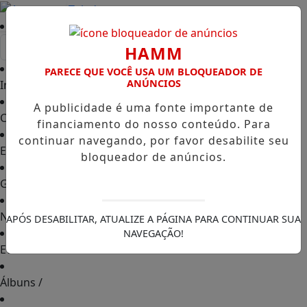
Entrar
HAMM
PARECE QUE VOCÊ USA UM BLOQUEADOR DE
ANÚNCIOS
Início
/
A publicidade é uma fonte importante de
Classificados
/
financiamento do nosso conteúdo. Para
continuar navegando, por favor desabilite seu
Empregos
/
bloqueador de anúncios.
Guia Comercial
/
Notícias
/
APÓS DESABILITAR, ATUALIZE A PÁGINA PARA CONTINUAR SUA
NAVEGAÇÃO!
Eventos
/
Álbuns
/