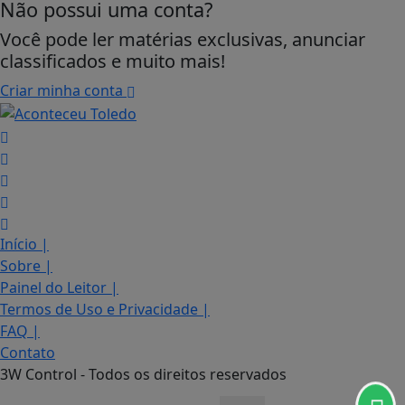
Não possui uma conta?
Você pode ler matérias exclusivas, anunciar
classificados e muito mais!
Criar minha conta
Início
|
Sobre
|
Termos de Uso e Privacidade
Painel do Leitor
|
Termos de Uso e Privacidade
|
Esse site utiliza cookies para melhorar sua
FAQ
|
experiência de navegação. Ao continuar o acesso,
entendemos que você concorda com nossos Termos
Contato
de Uso e Privacidade.
3W Control - Todos os direitos reservados
PARA MAIS INFORMAÇÕES,
ACESSE NOSSOS TERMOS