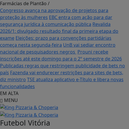
Farmácias de Plantão
/
Congresso avança na aprovação de projetos para
proteção às mulheres
EBC entra com ação para dar
segurança jurídica à comunicação pública
Revalida
2026/1: divulgado resultado final da primeira etapa do
exame
Eleições: prazo para convenções partidárias
começa nesta segunda-feira
UnB vai sediar encontro
nacional de pesquisadores negros
Prouni recebe
inscrições até este domingo para o 2º semestre de 2026
Publicadas regras que restringem publicidade de bets no
país
Fazenda vai endurecer restrições para sites de bets,
diz ministro
TSE atualiza aplicativo e-Título e libera novas
funcionalidades
EM ALTA
MENU
Futebol
Vitória