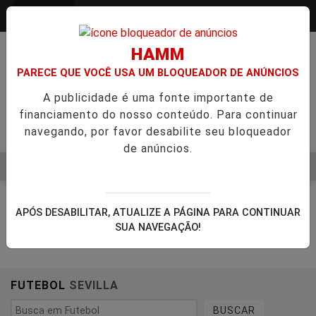
Entrar
HAMM
PARECE QUE VOCÊ USA UM BLOQUEADOR DE ANÚNCIOS
A publicidade é uma fonte importante de
financiamento do nosso conteúdo. Para continuar
navegando, por favor desabilite seu bloqueador
de anúncios.
MENU
 AVANÇA NA APROVAÇÃO DE PROJETOS PARA PROTEÇÃO ÀS
EM ALTA
APÓS DESABILITAR, ATUALIZE A PÁGINA PARA CONTINUAR
SUA NAVEGAÇÃO!
FUTEBOL
SEVILLA
BUSCAR